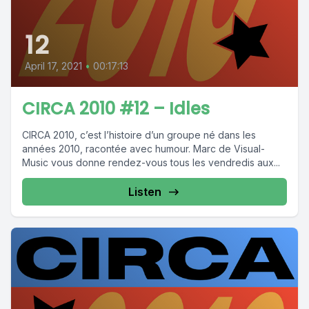
12
April 17, 2021
•
00:17:13
CIRCA 2010 #12 – Idles
CIRCA 2010, c’est l’histoire d’un groupe né dans les
années 2010, racontée avec humour. Marc de Visual-
Music vous donne rendez-vous tous les vendredis aux...
Listen