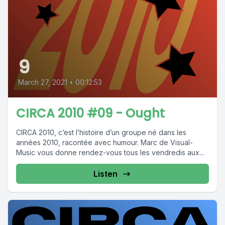
9
March 27, 2021
•
00:12:53
CIRCA 2010 #09 - Ought
CIRCA 2010, c’est l’histoire d’un groupe né dans les
années 2010, racontée avec humour. Marc de Visual-
Music vous donne rendez-vous tous les vendredis aux...
Listen