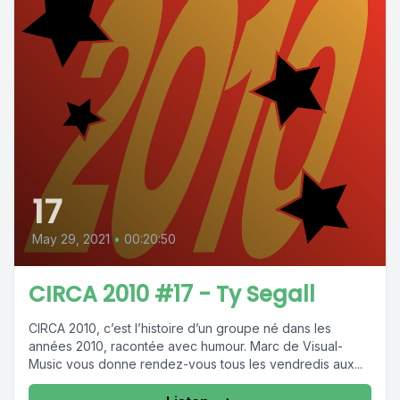
17
May 29, 2021
•
00:20:50
CIRCA 2010 #17 - Ty Segall
CIRCA 2010, c’est l’histoire d’un groupe né dans les
années 2010, racontée avec humour. Marc de Visual-
Music vous donne rendez-vous tous les vendredis aux...