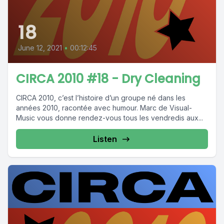
18
June 12, 2021
•
00:12:45
CIRCA 2010 #18 - Dry Cleaning
CIRCA 2010, c’est l’histoire d’un groupe né dans les
années 2010, racontée avec humour. Marc de Visual-
Music vous donne rendez-vous tous les vendredis aux...
Listen