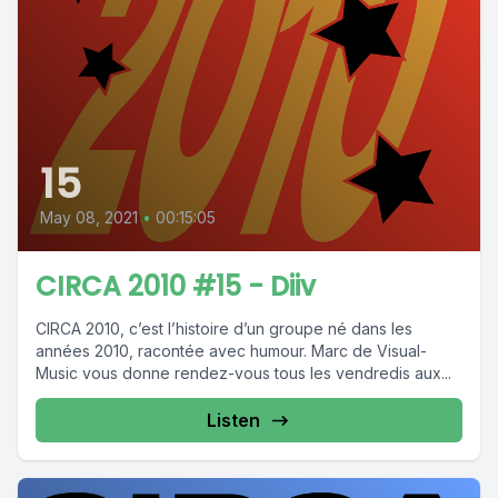
15
May 08, 2021
•
00:15:05
CIRCA 2010 #15 - Diiv
CIRCA 2010, c’est l’histoire d’un groupe né dans les
années 2010, racontée avec humour. Marc de Visual-
Music vous donne rendez-vous tous les vendredis aux...
Listen